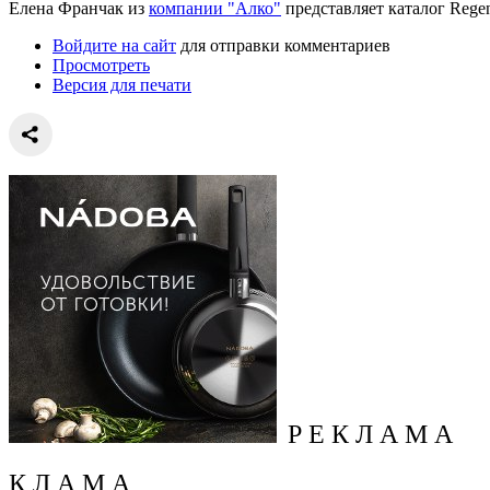
Елена Франчак из
компании "Алко"
представляет каталог Regen
Войдите на сайт
для отправки комментариев
Просмотреть
Версия для печати
Р Е К Л А М А
К Л А М А