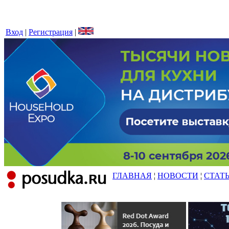
Вход
|
Регистрация
|
ГЛАВНАЯ
¦
НОВОСТИ
¦
СТАТ