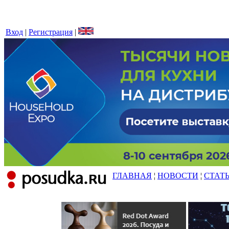
Вход
|
Регистрация
|
ГЛАВНАЯ
¦
НОВОСТИ
¦
СТАТ