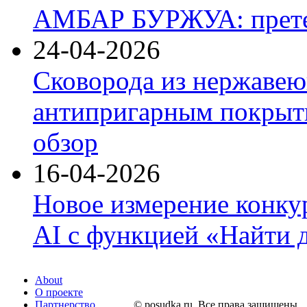
АМБАР БУРЖУА: прете
24-04-2026
Сковорода из нержавею
антипригарным покрыти
обзор
16-04-2026
Новое измерение конку
AI с функцией «Найти 
About
О проекте
Партнерство
© posudka.ru. Все права защищены.