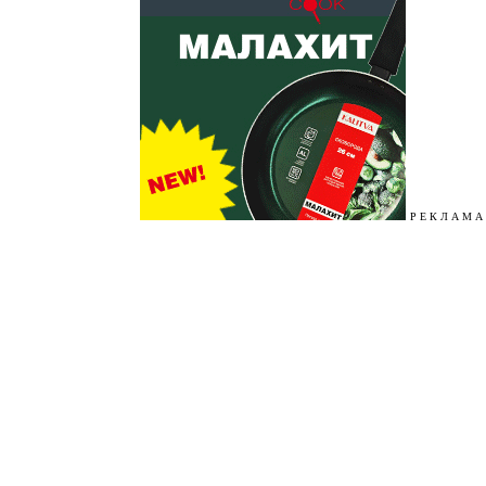
Р Е К Л А М А