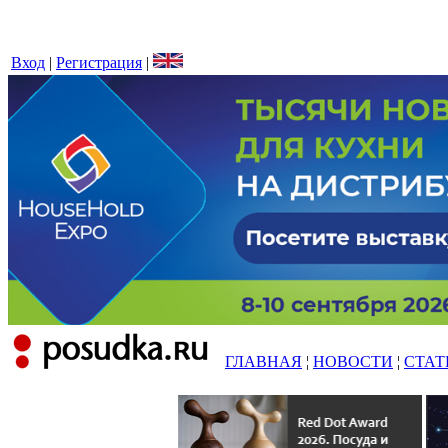
Вход
|
Регистрация
|
ГЛАВНАЯ
¦
НОВОСТИ
¦
СТАТ