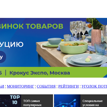
ЬИ
¦
МОНИТОРИНГ
¦
СОБЫТИЯ
¦
РЕЙТИНГИ
¦
УГОЛОК ПОТ