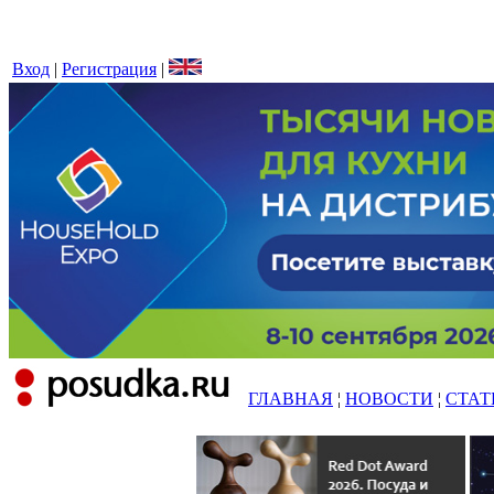
Вход
|
Регистрация
|
ГЛАВНАЯ
¦
НОВОСТИ
¦
СТАТ