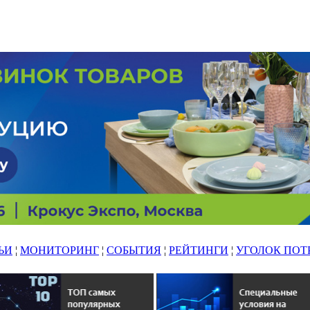
ЬИ
¦
МОНИТОРИНГ
¦
СОБЫТИЯ
¦
РЕЙТИНГИ
¦
УГОЛОК ПОТ