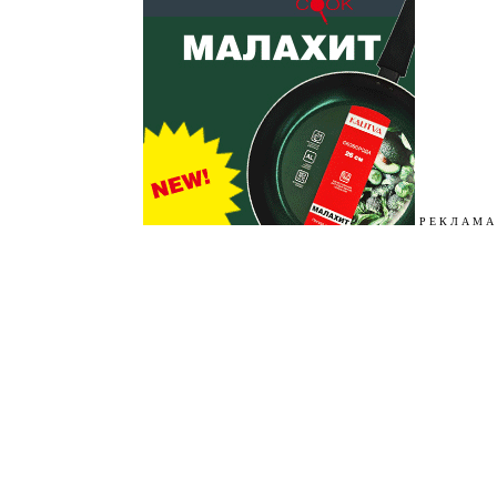
Р Е К Л А М А