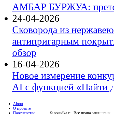
АМБАР БУРЖУА: прете
24-04-2026
Сковорода из нержавею
антипригарным покрыти
обзор
16-04-2026
Новое измерение конку
AI с функцией «Найти 
About
О проекте
Партнерство
© posudka.ru. Все права защищены.