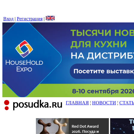
Вход
|
Регистрация
|
ГЛАВНАЯ
¦
НОВОСТИ
¦
СТАТ