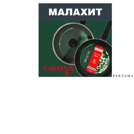
Р Е К Л А М А