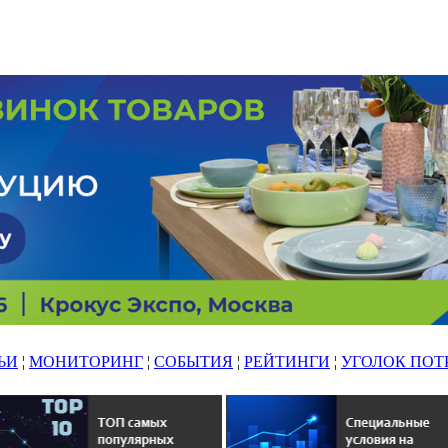
ЬИ
¦
МОНИТОРИНГ
¦
СОБЫТИЯ
¦
РЕЙТИНГИ
¦
УГОЛОК ПОТ