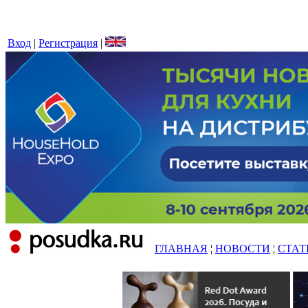
Вход
|
Регистрация
|
ГЛАВНАЯ
¦
НОВОСТИ
¦
СТАТ