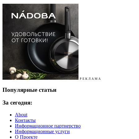
Р Е К Л А М А
Популярные статьи
За сегодня:
About
Контакты
Информационное партнерство
Информационные услуги
О Проекте