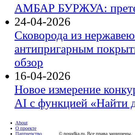
АМБАР БУРЖУА: прете
24-04-2026
Сковорода из нержавею
антипригарным покрыти
обзор
16-04-2026
Новое измерение конку
AI с функцией «Найти 
About
О проекте
Партнерство
© posudka.ru. Все права защищены.