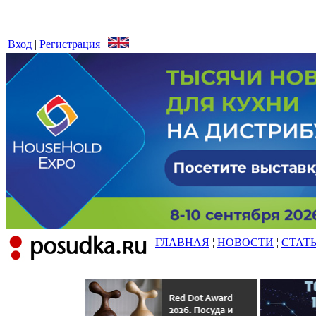
Вход
|
Регистрация
|
ГЛАВНАЯ
¦
НОВОСТИ
¦
СТАТ