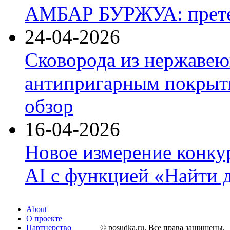
АМБАР БУРЖУА: прете
24-04-2026
Сковорода из нержавею
антипригарным покрыти
обзор
16-04-2026
Новое измерение конку
AI с функцией «Найти 
About
О проекте
Партнерство
© posudka.ru. Все права защищены.