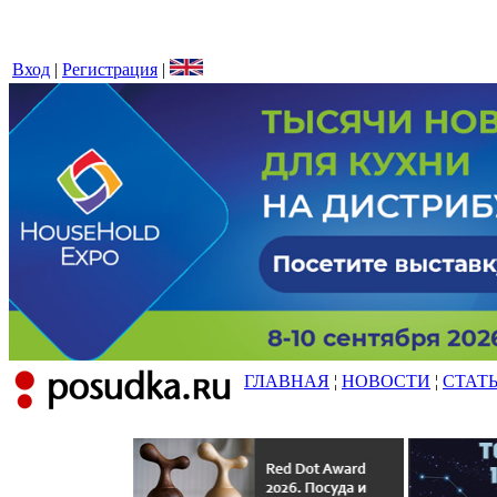
Вход
|
Регистрация
|
ГЛАВНАЯ
¦
НОВОСТИ
¦
СТАТ