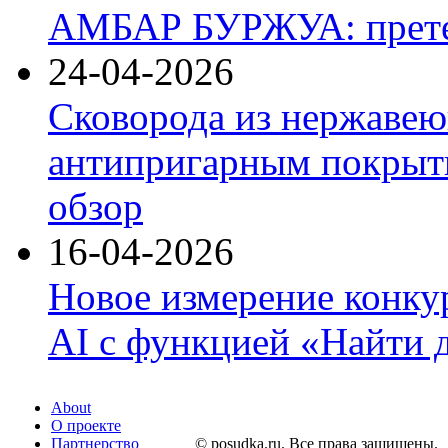
АМБАР БУРЖУА: прете
24-04-2026
Сковорода из нержавею
антипригарным покрыти
обзор
16-04-2026
Новое измерение конку
AI с функцией «Найти 
About
О проекте
Партнерство
© posudka.ru. Все права защищены.