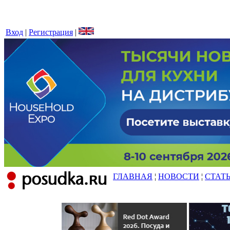
Вход
|
Регистрация
|
ГЛАВНАЯ
¦
НОВОСТИ
¦
СТАТ