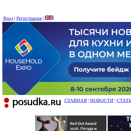
Вход
|
Регистрация
|
ГЛАВНАЯ
¦
НОВОСТИ
¦
СТАТ