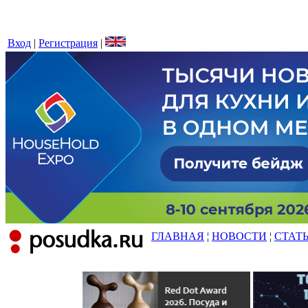
Вход
|
Регистрация
|
ГЛАВНАЯ
¦
НОВОСТИ
¦
СТАТ