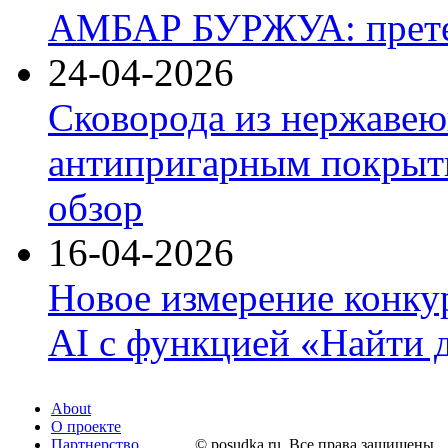
АМБАР БУРЖУА: прете
24-04-2026
Сковорода из нержавею
антипригарным покрыти
обзор
16-04-2026
Новое измерение конку
AI с функцией «Найти 
About
О проекте
Партнерство
© posudka.ru. Все права защищены.