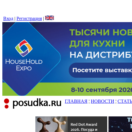
Вход
|
Регистрация
|
ГЛАВНАЯ
¦
НОВОСТИ
¦
СТАТ