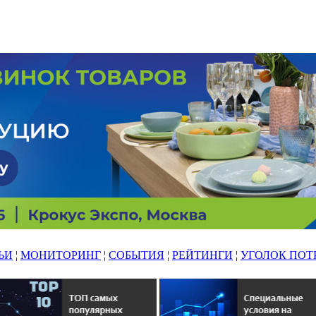
ЬИ
¦
МОНИТОРИНГ
¦
СОБЫТИЯ
¦
РЕЙТИНГИ
¦
УГОЛОК ПОТ