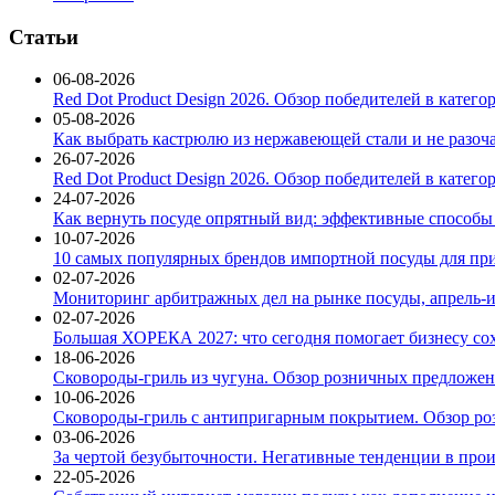
Статьи
06-08-2026
Red Dot Product Design 2026. Обзор победителей в катег
05-08-2026
Как выбрать кастрюлю из нержавеющей стали и не разоч
26-07-2026
Red Dot Product Design 2026. Обзор победителей в катег
24-07-2026
Как вернуть посуде опрятный вид: эффективные способы
10-07-2026
10 самых популярных брендов импортной посуды для при
02-07-2026
Мониторинг арбитражных дел на рынке посуды, апрель-и
02-07-2026
Большая ХОРЕКА 2027: что сегодня помогает бизнесу со
18-06-2026
Сковороды-гриль из чугуна. Обзор розничных предложени
10-06-2026
Сковороды-гриль с антипригарным покрытием. Обзор ро
03-06-2026
За чертой безубыточности. Негативные тенденции в про
22-05-2026