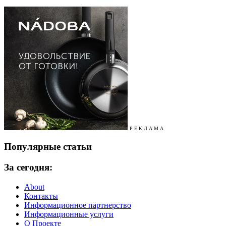
Р Е К Л А М А
Популярные статьи
За сегодня:
About
Контакты
Информационное партнерство
Информационные услуги
О Проекте