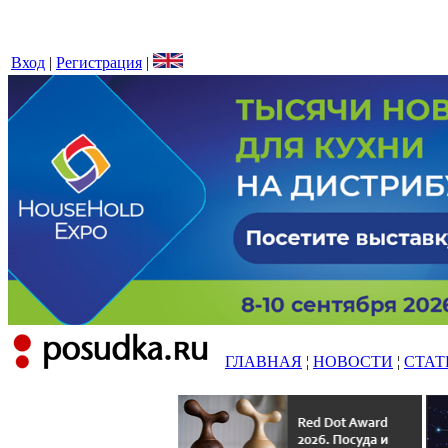
Вход
|
Регистрация
|
ГЛАВНАЯ
¦
НОВОСТИ
¦
СТАТ