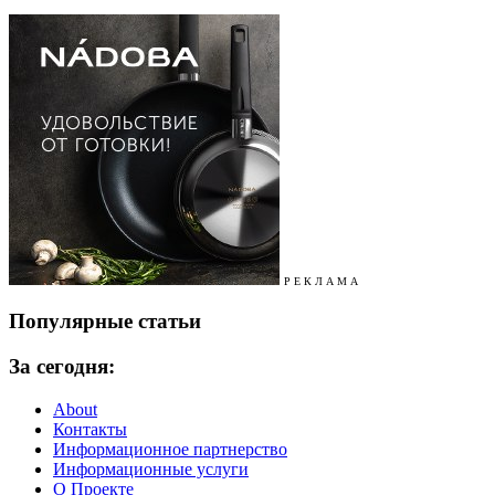
Р Е К Л А М А
Популярные статьи
За сегодня:
About
Контакты
Информационное партнерство
Информационные услуги
О Проекте