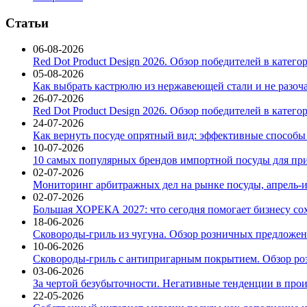
Статьи
06-08-2026
Red Dot Product Design 2026. Обзор победителей в катег
05-08-2026
Как выбрать кастрюлю из нержавеющей стали и не разоч
26-07-2026
Red Dot Product Design 2026. Обзор победителей в катег
24-07-2026
Как вернуть посуде опрятный вид: эффективные способы
10-07-2026
10 самых популярных брендов импортной посуды для при
02-07-2026
Мониторинг арбитражных дел на рынке посуды, апрель-и
02-07-2026
Большая ХОРЕКА 2027: что сегодня помогает бизнесу со
18-06-2026
Сковороды-гриль из чугуна. Обзор розничных предложени
10-06-2026
Сковороды-гриль с антипригарным покрытием. Обзор ро
03-06-2026
За чертой безубыточности. Негативные тенденции в про
22-05-2026