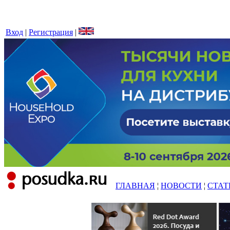
Вход
|
Регистрация
|
ГЛАВНАЯ
¦
НОВОСТИ
¦
СТАТ