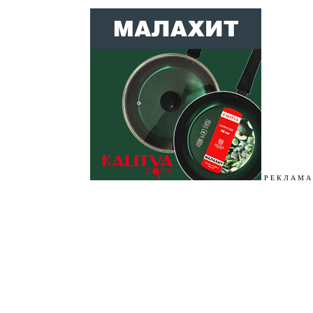
Р Е К Л А М А