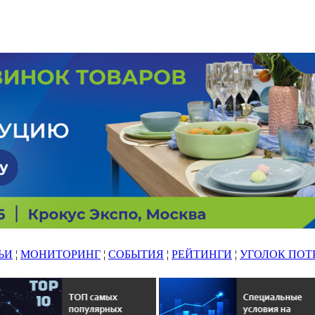
ЬИ
¦
МОНИТОРИНГ
¦
СОБЫТИЯ
¦
РЕЙТИНГИ
¦
УГОЛОК ПОТ