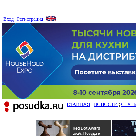
Вход
|
Регистрация
|
ГЛАВНАЯ
¦
НОВОСТИ
¦
СТАТ