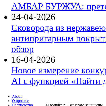
АМБАР БУРЖУА: прете
24-04-2026
Сковорода из нержавею
антипригарным покрыти
обзор
16-04-2026
Новое измерение конку
AI с функцией «Найти 
About
О проекте
Партнерство
© posudka.ru. Все права защищены.