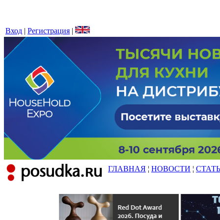
Вход
|
Регистрация
|
ГЛАВНАЯ
¦
НОВОСТИ
¦
СТАТ