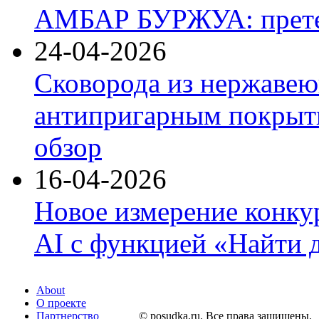
АМБАР БУРЖУА: прете
24-04-2026
Сковорода из нержавею
антипригарным покрыти
обзор
16-04-2026
Новое измерение конку
AI с функцией «Найти 
About
О проекте
Партнерство
© posudka.ru. Все права защищены.