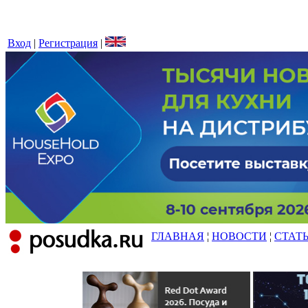
Вход
|
Регистрация
|
ГЛАВНАЯ
¦
НОВОСТИ
¦
СТАТ