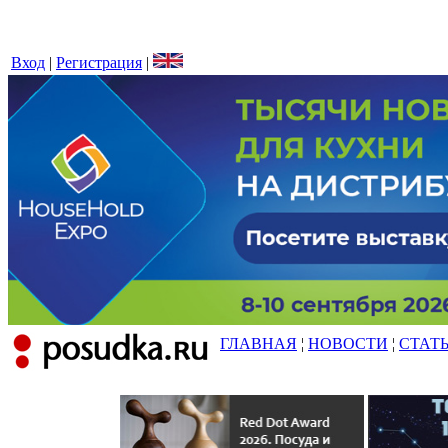
Вход
|
Регистрация
|
ГЛАВНАЯ
¦
НОВОСТИ
¦
СТАТ