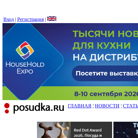
Вход
|
Регистрация
|
ГЛАВНАЯ
¦
НОВОСТИ
¦
СТАТ