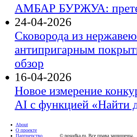
АМБАР БУРЖУА: прете
24-04-2026
Сковорода из нержавею
антипригарным покрыти
обзор
16-04-2026
Новое измерение конку
AI с функцией «Найти 
About
О проекте
Партнерство
© posudka.ru. Все права защищены.