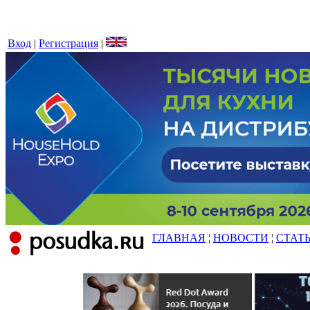
Вход
|
Регистрация
|
ГЛАВНАЯ
¦
НОВОСТИ
¦
СТАТ