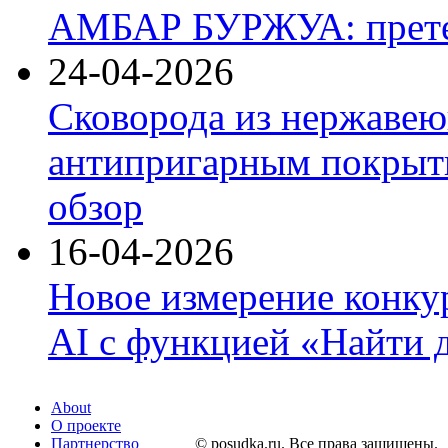
АМБАР БУРЖУА: прете
24-04-2026
Сковорода из нержавею
антипригарным покрыти
обзор
16-04-2026
Новое измерение конку
AI с функцией «Найти 
About
О проекте
Партнерство
© posudka.ru. Все права защищены.