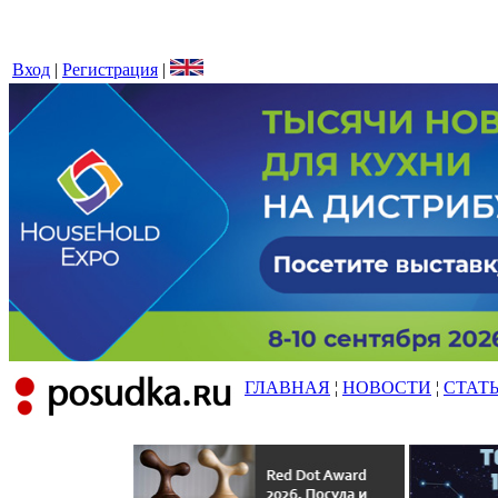
Вход
|
Регистрация
|
ГЛАВНАЯ
¦
НОВОСТИ
¦
СТАТ