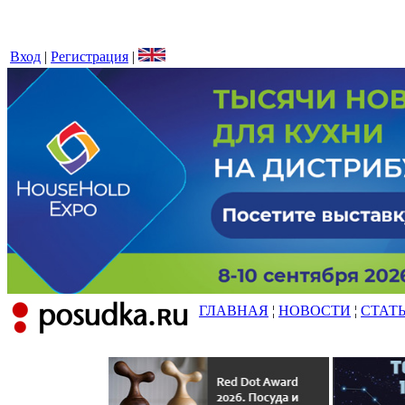
Вход
|
Регистрация
|
ГЛАВНАЯ
¦
НОВОСТИ
¦
СТАТ