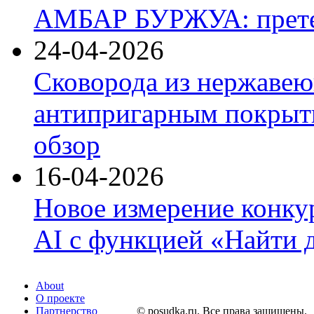
АМБАР БУРЖУА: прете
24-04-2026
Сковорода из нержавею
антипригарным покрыти
обзор
16-04-2026
Новое измерение конку
AI с функцией «Найти 
About
О проекте
Партнерство
© posudka.ru. Все права защищены.