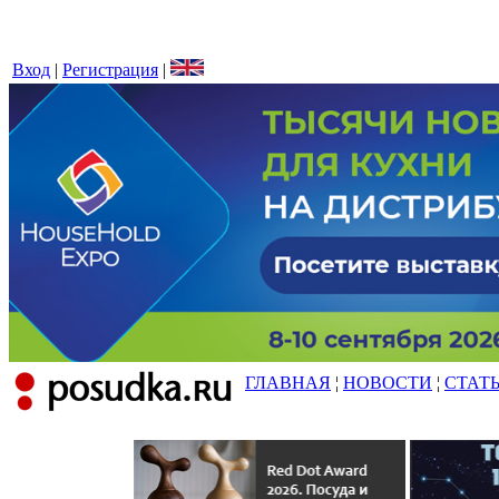
Вход
|
Регистрация
|
ГЛАВНАЯ
¦
НОВОСТИ
¦
СТАТ