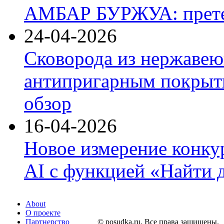
АМБАР БУРЖУА: прете
24-04-2026
Сковорода из нержавею
антипригарным покрыти
обзор
16-04-2026
Новое измерение конку
AI с функцией «Найти 
About
О проекте
Партнерство
© posudka.ru. Все права защищены.