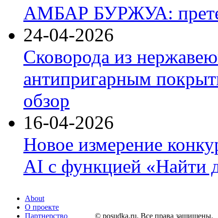
АМБАР БУРЖУА: прете
24-04-2026
Сковорода из нержавею
антипригарным покрыти
обзор
16-04-2026
Новое измерение конку
AI с функцией «Найти 
About
О проекте
Партнерство
© posudka.ru. Все права защищены.