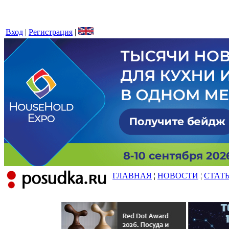
Вход
|
Регистрация
|
ГЛАВНАЯ
¦
НОВОСТИ
¦
СТАТ