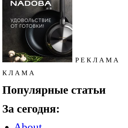
Р Е К Л А М А
К Л А М А
Популярные статьи
За сегодня:
About