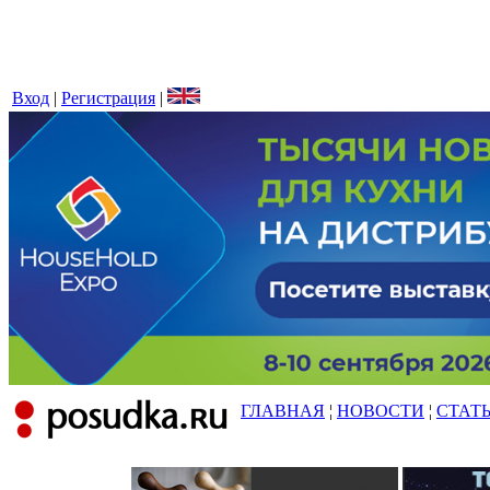
Вход
|
Регистрация
|
ГЛАВНАЯ
¦
НОВОСТИ
¦
СТАТ