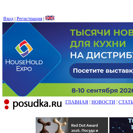
Вход
|
Регистрация
|
ГЛАВНАЯ
¦
НОВОСТИ
¦
СТАТ