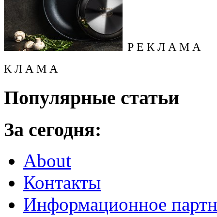
Р Е К Л А М А
К Л А М А
Популярные статьи
За сегодня:
About
Контакты
Информационное партн