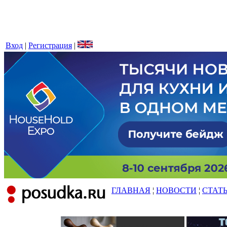
Вход
|
Регистрация
|
ГЛАВНАЯ
¦
НОВОСТИ
¦
СТАТ