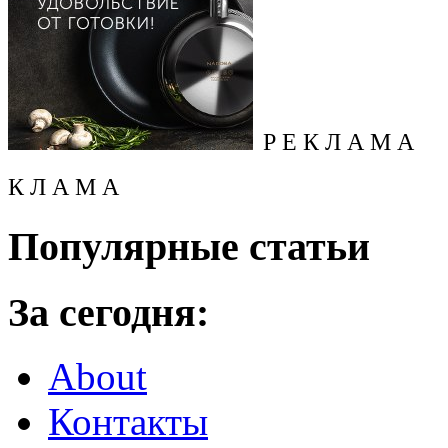
Р Е К Л А М А
К Л А М А
Популярные статьи
За сегодня:
About
Контакты