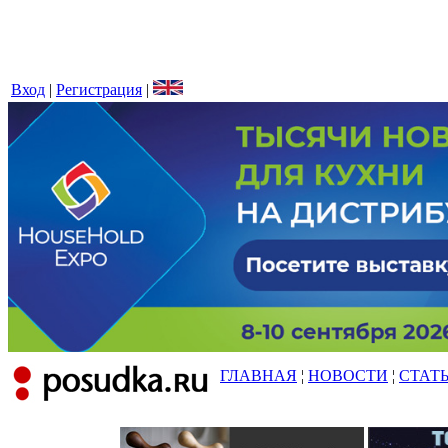
Вход
|
Регистрация
|
ГЛАВНАЯ
¦
НОВОСТИ
¦
СТАТ