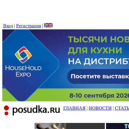
Вход
|
Регистрация
|
ГЛАВНАЯ
¦
НОВОСТИ
¦
СТАТ