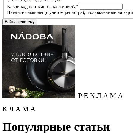
Какой код написан на картинке?:
*
Введите символы (с учетом регистра), изображенные на карт
Р Е К Л А М А
К Л А М А
Популярные статьи