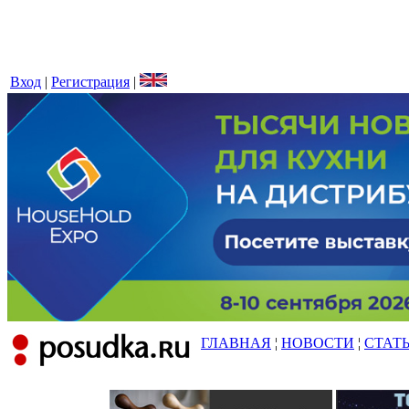
Вход
|
Регистрация
|
ГЛАВНАЯ
¦
НОВОСТИ
¦
СТАТ