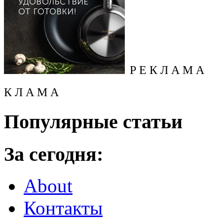
Р Е К Л А М А
К Л А М А
Популярные статьи
За сегодня:
About
Контакты