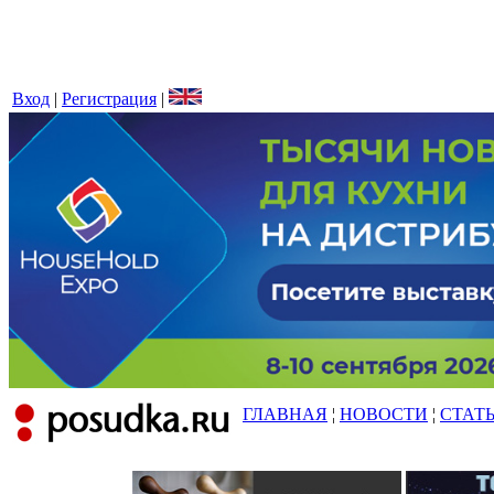
Вход
|
Регистрация
|
ГЛАВНАЯ
¦
НОВОСТИ
¦
СТАТ