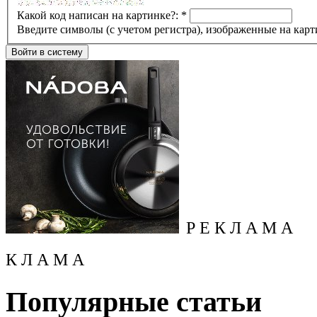
Какой код написан на картинке?:
*
Введите символы (с учетом регистра), изображенные на карт
Р Е К Л А М А
К Л А М А
Популярные статьи