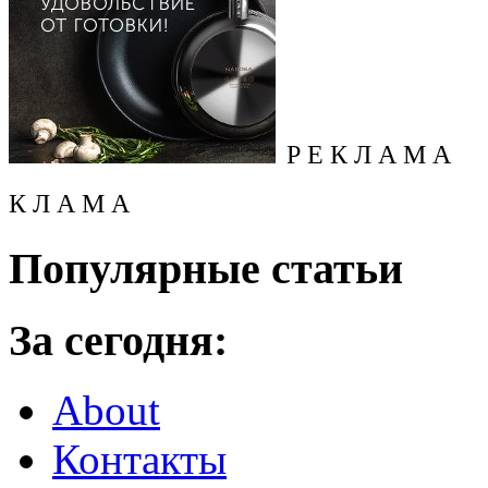
Р Е К Л А М А
К Л А М А
Популярные статьи
За сегодня:
About
Контакты