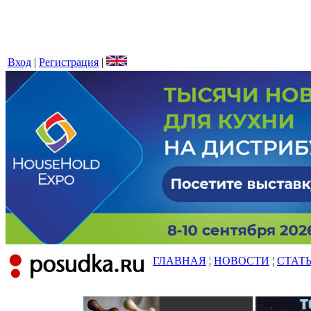
Вход
|
Регистрация
|
ГЛАВНАЯ
¦
НОВОСТИ
¦
СТАТ