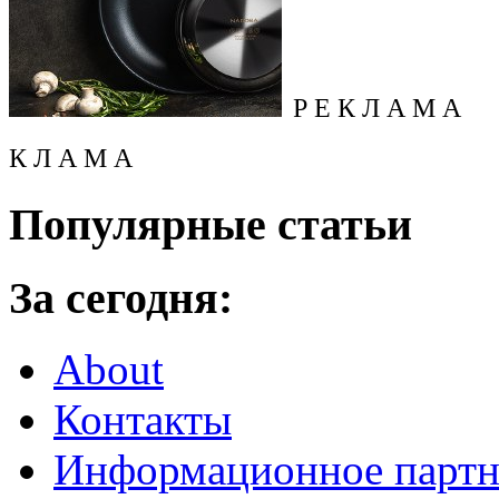
Р Е К Л А М А
К Л А М А
Популярные статьи
За сегодня:
About
Контакты
Информационное партн