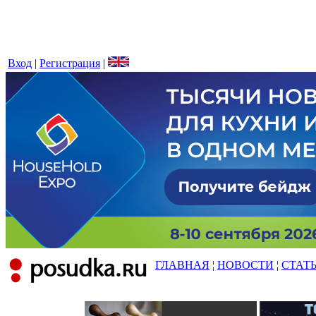
Вход
|
Регистрация
|
ГЛАВНАЯ
¦
НОВОСТИ
¦
СТАТ