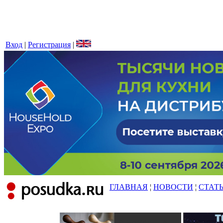
Вход
|
Регистрация
|
ГЛАВНАЯ
¦
НОВОСТИ
¦
СТАТ