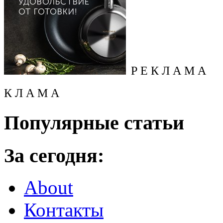
Р Е К Л А М А
К Л А М А
Популярные статьи
За сегодня:
About
Контакты