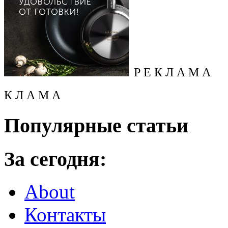
Р Е К Л А М А
К Л А М А
Популярные статьи
За сегодня:
About
Контакты