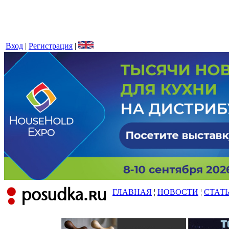
Вход
|
Регистрация
|
ГЛАВНАЯ
¦
НОВОСТИ
¦
СТАТ