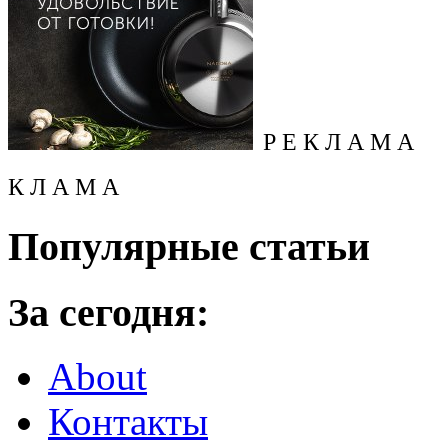
Р Е К Л А М А
К Л А М А
Популярные статьи
За сегодня:
About
Контакты