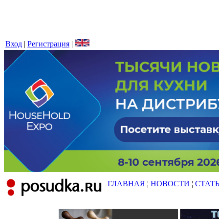
Вход
|
Регистрация
|
ГЛАВНАЯ
¦
НОВОСТИ
¦
СТАТ