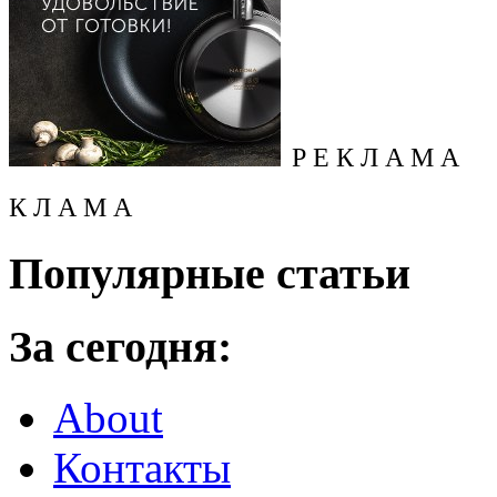
Р Е К Л А М А
К Л А М А
Популярные статьи
За сегодня:
About
Контакты