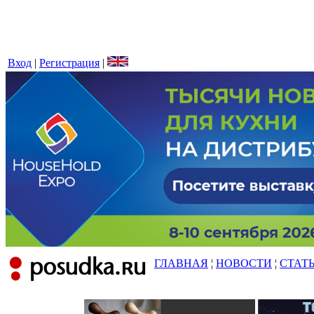
Вход
|
Регистрация
|
ГЛАВНАЯ
¦
НОВОСТИ
¦
СТАТ