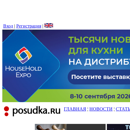
Вход
|
Регистрация
|
ГЛАВНАЯ
¦
НОВОСТИ
¦
СТАТ