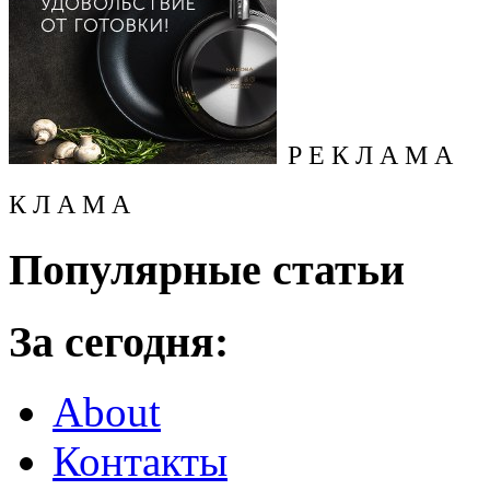
Р Е К Л А М А
К Л А М А
Популярные статьи
За сегодня:
About
Контакты