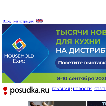
Вход
|
Регистрация
|
ГЛАВНАЯ
¦
НОВОСТИ
¦
СТАТ