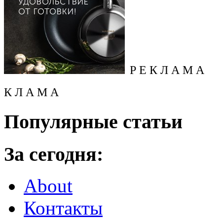
Р Е К Л А М А
К Л А М А
Популярные статьи
За сегодня:
About
Контакты