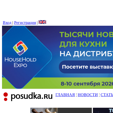
Вход
|
Регистрация
|
ГЛАВНАЯ
¦
НОВОСТИ
¦
СТАТ