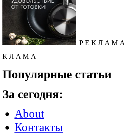
Р Е К Л А М А
К Л А М А
Популярные статьи
За сегодня:
About
Контакты