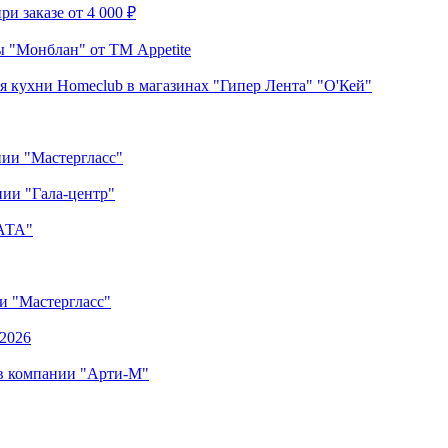
и заказе от 4 000 ₽
 "Монблан" от ТМ Appetite
я кухни Homeclub в магазинах "Гипер Лента" "О'Кей"
нии "Мастергласс"
ии "Гала-центр"
"АТА"
ии "Мастергласс"
.2026
 в компании "Арти-М"