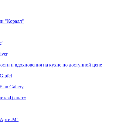
ии "Коралл"
с"
iver
сти и вдохновения на кухне по доступной цене
Gipfel
lan Gallery
ник «Гранат»
"Арти-М"