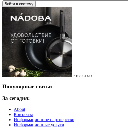
Р Е К Л А М А
Популярные статьи
За сегодня:
About
Контакты
Информационное партнерство
Информационные услуги