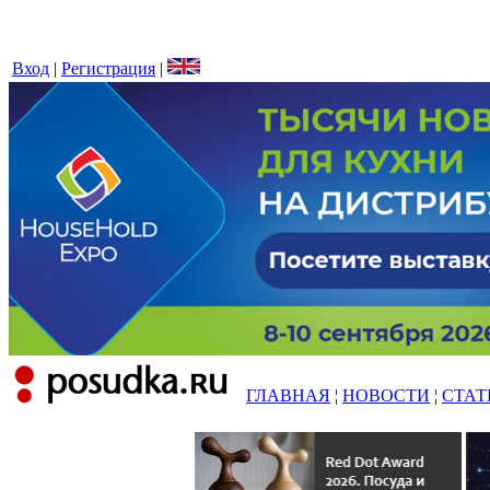
Вход
|
Регистрация
|
ГЛАВНАЯ
¦
НОВОСТИ
¦
СТАТ