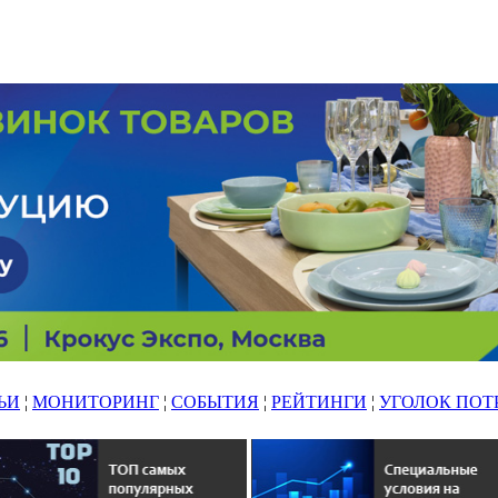
ЬИ
¦
МОНИТОРИНГ
¦
СОБЫТИЯ
¦
РЕЙТИНГИ
¦
УГОЛОК ПОТ