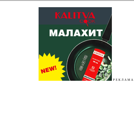
Р Е К Л А М А