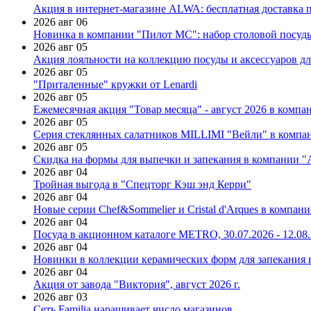
Акция в интернет-магазине ALWA: бесплатная доставка пр
2026 авг 06
Новинка в компании "Пилот МС": набор столовой посуды
2026 авг 05
Акция лояльности на коллекцию посуды и аксессуаров дл
2026 авг 05
"Приталенные" кружки от Lenardi
2026 авг 05
Ежемесячная акция "Товар месяца" - август 2026 в компа
2026 авг 05
Серия стеклянных салатников MILLIMI "Вейли" в компан
2026 авг 05
Скидка на формы для выпечки и запекания в компании 
2026 авг 04
Тройная выгода в "Спецторг Кэш энд Керри"
2026 авг 04
Новые серии Chef&Sommelier и Cristal d'Arques в компан
2026 авг 04
Посуда в акционном каталоге METRO, 30.07.2026 - 12.08
2026 авг 04
Новинки в коллекции керамических форм для запекания
2026 авг 04
Акция от завода "Виктория", август 2026 г.
2026 авг 03
Сеть Familia наращивает число магазинов