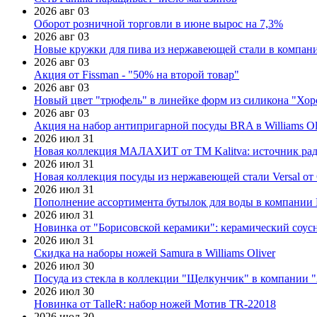
2026 авг 03
Оборот розничной торговли в июне вырос на 7,3%
2026 авг 03
Новые кружки для пива из нержавеющей стали в компан
2026 авг 03
Акция от Fissman - "50% на второй товар"
2026 авг 03
Новый цвет "трюфель" в линейке форм из силикона "Хор
2026 авг 03
Акция на набор антипригарной посуды BRA в Williams Ol
2026 июл 31
Новая коллекция МАЛАХИТ от ТМ Kalitva: источник радо
2026 июл 31
Новая коллекция посуды из нержавеющей стали Versal от 
2026 июл 31
Пополнение ассортимента бутылок для воды в компании E
2026 июл 31
Новинка от "Борисовской керамики": керамический соус
2026 июл 31
Скидка на наборы ножей Samura в Williams Oliver
2026 июл 30
Посуда из стекла в коллекции "Щелкунчик" в компании 
2026 июл 30
Новинка от TalleR: набор ножей Мотив TR-22018
2026 июл 30