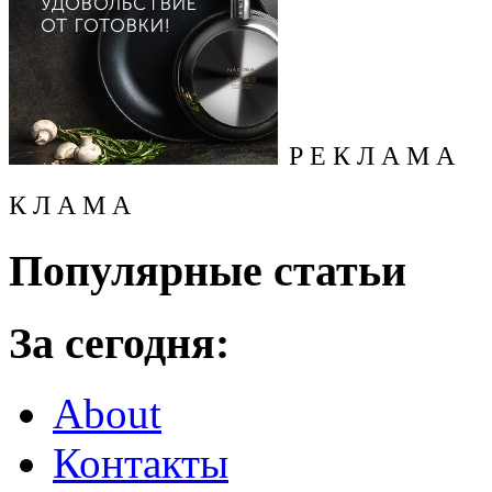
Р Е К Л А М А
К Л А М А
Популярные статьи
За сегодня:
About
Контакты