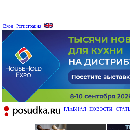
Вход
|
Регистрация
|
ГЛАВНАЯ
¦
НОВОСТИ
¦
СТАТ