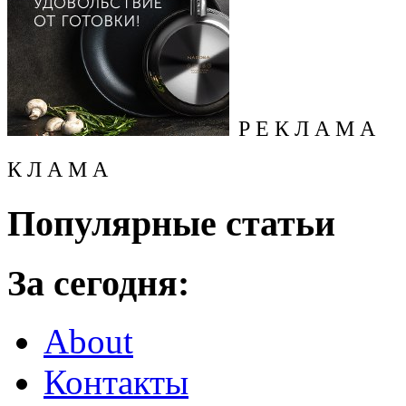
Р Е К Л А М А
К Л А М А
Популярные статьи
За сегодня:
About
Контакты