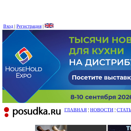
Вход
|
Регистрация
|
ГЛАВНАЯ
¦
НОВОСТИ
¦
СТАТ