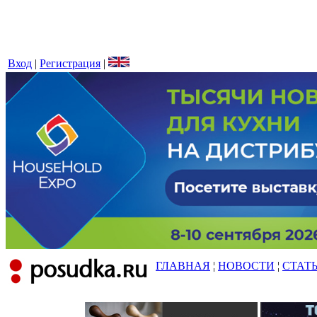
Вход
|
Регистрация
|
ГЛАВНАЯ
¦
НОВОСТИ
¦
СТАТ