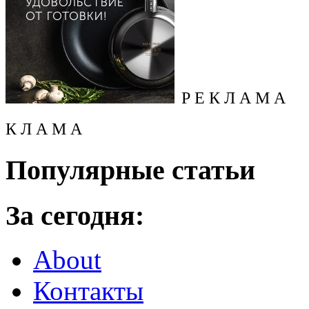
Р Е К Л А М А
К Л А М А
Популярные статьи
За сегодня:
About
Контакты