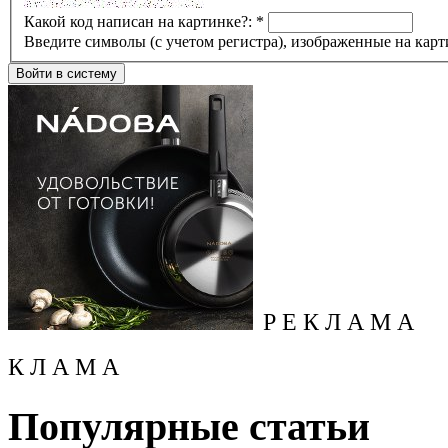
Какой код написан на картинке?:
*
Введите символы (с учетом регистра), изображенные на карт
Р Е К Л А М А
К Л А М А
Популярные статьи