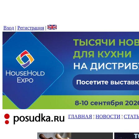
Вход
|
Регистрация
|
ГЛАВНАЯ
¦
НОВОСТИ
¦
СТАТ