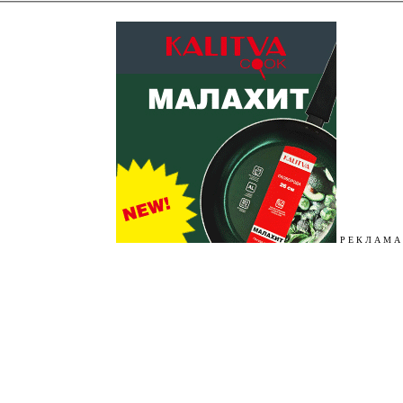
Р Е К Л А М А