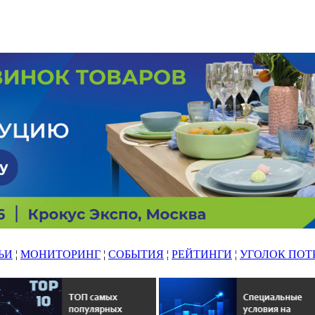
ЬИ
¦
МОНИТОРИНГ
¦
СОБЫТИЯ
¦
РЕЙТИНГИ
¦
УГОЛОК ПОТ