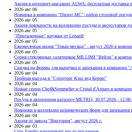
Акция в интернет-магазине ALWA: бесплатная доставка пр
2026 авг 06
Новинка в компании "Пилот МС": набор столовой посуды
2026 авг 05
Акция лояльности на коллекцию посуды и аксессуаров дл
2026 авг 05
"Приталенные" кружки от Lenardi
2026 авг 05
Ежемесячная акция "Товар месяца" - август 2026 в компа
2026 авг 05
Серия стеклянных салатников MILLIMI "Вейли" в компан
2026 авг 05
Скидка на формы для выпечки и запекания в компании 
2026 авг 04
Тройная выгода в "Спецторг Кэш энд Керри"
2026 авг 04
Новые серии Chef&Sommelier и Cristal d'Arques в компан
2026 авг 04
Посуда в акционном каталоге METRO, 30.07.2026 - 12.08
2026 авг 04
Новинки в коллекции керамических форм для запекания
2026 авг 04
Акция от завода "Виктория", август 2026 г.
2026 авг 03
Сеть Familia наращивает число магазинов