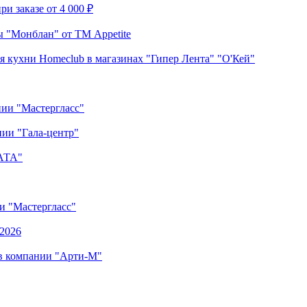
и заказе от 4 000 ₽
 "Монблан" от ТМ Appetite
я кухни Homeclub в магазинах "Гипер Лента" "О'Кей"
нии "Мастергласс"
ии "Гала-центр"
"АТА"
ии "Мастергласс"
.2026
 в компании "Арти-М"