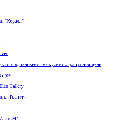
ии "Коралл"
с"
iver
сти и вдохновения на кухне по доступной цене
Gipfel
lan Gallery
ник «Гранат»
"Арти-М"