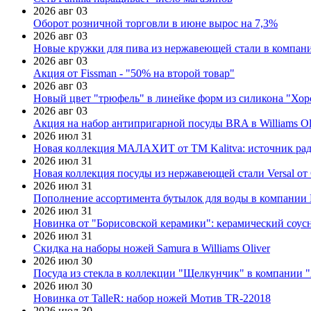
2026 авг 03
Оборот розничной торговли в июне вырос на 7,3%
2026 авг 03
Новые кружки для пива из нержавеющей стали в компан
2026 авг 03
Акция от Fissman - "50% на второй товар"
2026 авг 03
Новый цвет "трюфель" в линейке форм из силикона "Хор
2026 авг 03
Акция на набор антипригарной посуды BRA в Williams Ol
2026 июл 31
Новая коллекция МАЛАХИТ от ТМ Kalitva: источник радо
2026 июл 31
Новая коллекция посуды из нержавеющей стали Versal от 
2026 июл 31
Пополнение ассортимента бутылок для воды в компании E
2026 июл 31
Новинка от "Борисовской керамики": керамический соус
2026 июл 31
Скидка на наборы ножей Samura в Williams Oliver
2026 июл 30
Посуда из стекла в коллекции "Щелкунчик" в компании 
2026 июл 30
Новинка от TalleR: набор ножей Мотив TR-22018
2026 июл 30