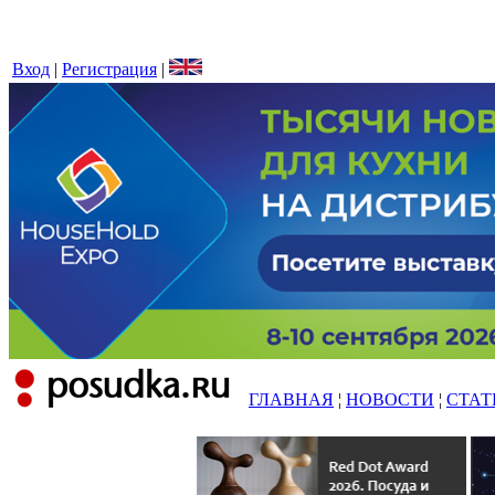
Вход
|
Регистрация
|
ГЛАВНАЯ
¦
НОВОСТИ
¦
СТАТ