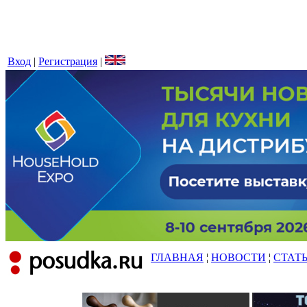
Вход
|
Регистрация
|
ГЛАВНАЯ
¦
НОВОСТИ
¦
СТАТ