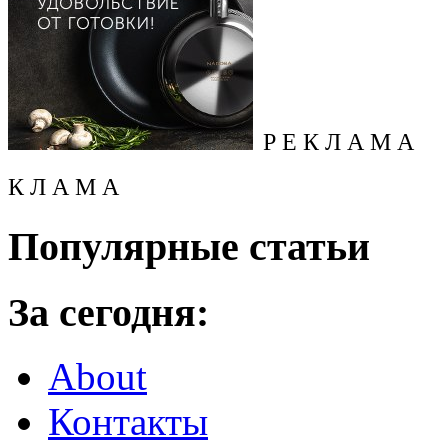
Р Е К Л А М А
К Л А М А
Популярные статьи
За сегодня:
About
Контакты