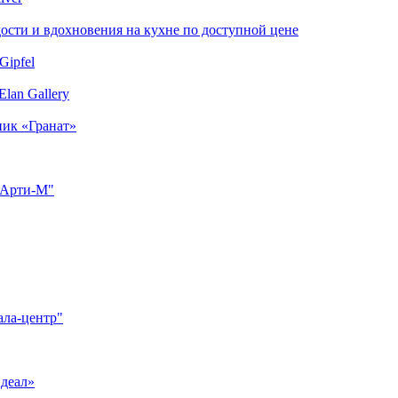
сти и вдохновения на кухне по доступной цене
Gipfel
lan Gallery
ник «Гранат»
"Арти-М"
ала-центр"
Идеал»