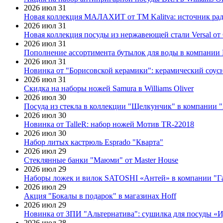
2026 июл 31
Новая коллекция МАЛАХИТ от ТМ Kalitva: источник радо
2026 июл 31
Новая коллекция посуды из нержавеющей стали Versal от 
2026 июл 31
Пополнение ассортимента бутылок для воды в компании E
2026 июл 31
Новинка от "Борисовской керамики": керамический соус
2026 июл 31
Скидка на наборы ножей Samura в Williams Oliver
2026 июл 30
Посуда из стекла в коллекции "Щелкунчик" в компании 
2026 июл 30
Новинка от TalleR: набор ножей Мотив TR-22018
2026 июл 30
Набор литых кастрюль Esprado "Кварта"
2026 июл 29
Стеклянные банки "Маюми" от Master House
2026 июл 29
Наборы ложек и вилок SATOSHI «Антей» в компании "Г
2026 июл 29
Акция "Бокалы в подарок" в магазинах Hoff
2026 июл 29
Новинка от ЗПИ "Альтернатива": сушилка для посуды «
2026 июл 28