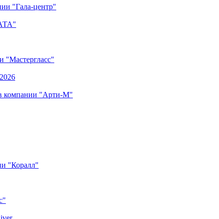
ии "Гала-центр"
"АТА"
ии "Мастергласс"
.2026
 в компании "Арти-М"
ии "Коралл"
с"
iver