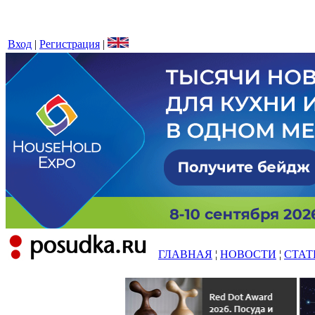
Вход
|
Регистрация
|
ГЛАВНАЯ
¦
НОВОСТИ
¦
СТАТ