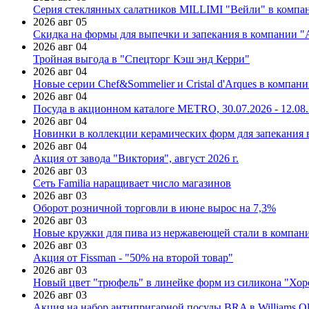
Серия стеклянных салатников MILLIMI "Вейли" в компан
2026 авг 05
Скидка на формы для выпечки и запекания в компании 
2026 авг 04
Тройная выгода в "Спецторг Кэш энд Керри"
2026 авг 04
Новые серии Chef&Sommelier и Cristal d'Arques в компан
2026 авг 04
Посуда в акционном каталоге METRO, 30.07.2026 - 12.08
2026 авг 04
Новинки в коллекции керамических форм для запекания
2026 авг 04
Акция от завода "Виктория", август 2026 г.
2026 авг 03
Сеть Familia наращивает число магазинов
2026 авг 03
Оборот розничной торговли в июне вырос на 7,3%
2026 авг 03
Новые кружки для пива из нержавеющей стали в компан
2026 авг 03
Акция от Fissman - "50% на второй товар"
2026 авг 03
Новый цвет "трюфель" в линейке форм из силикона "Хор
2026 авг 03
Акция на набор антипригарной посуды BRA в Williams Ol