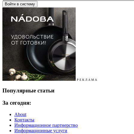
Р Е К Л А М А
Популярные статьи
За сегодня:
About
Контакты
Информационное партнерство
Информационные услуги