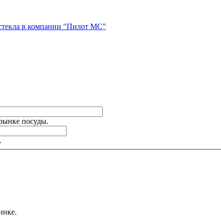
стекла в компании "Пилот МС"
 рынке посуды.
.
инке.