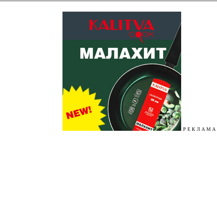
Р Е К Л А М А