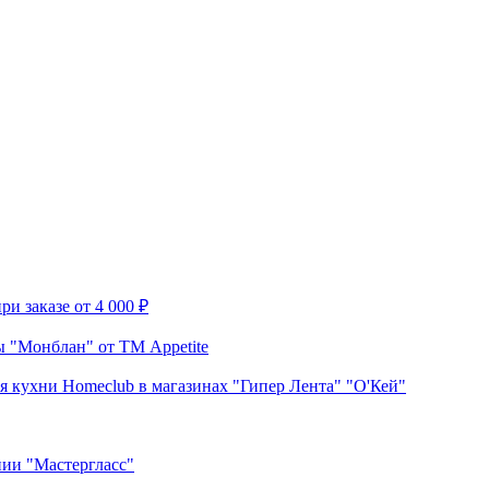
и заказе от 4 000 ₽
 "Монблан" от ТМ Appetite
я кухни Homeclub в магазинах "Гипер Лента" "О'Кей"
нии "Мастергласс"