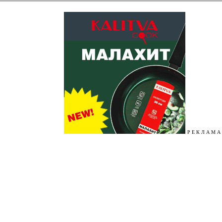
Р Е К Л А М А