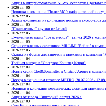
Акция в интернет-магазине ALWA: бесплатная доставка пр
2026 авг 06
Новинка в компании "Пилот МС": набор столовой посуды
2026 авг 05
Акция лояльности на коллекцию посуды и аксессуаров дл
2026 авг 05
"Приталенные" кружки от Lenardi
2026 авг 05
Ежемесячная акция "Товар месяца" - август 2026 в компа
2026 авг 05
Серия стеклянных салатников MILLIMI "Вейли" в компан
2026 авг 05
Скидка на формы для выпечки и запекания в компании 
2026 авг 04
Тройная выгода в "Спецторг Кэш энд Керри"
2026 авг 04
Новые серии Chef&Sommelier и Cristal d'Arques в компан
2026 авг 04
Посуда в акционном каталоге METRO, 30.07.2026 - 12.08
2026 авг 04
Новинки в коллекции керамических форм для запекания
2026 авг 04
Акция от завода "Виктория", август 2026 г.
2026 авг 03
Сеть Familia наращивает число магазинов