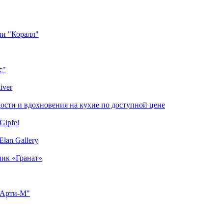
ии "Коралл"
с"
iver
сти и вдохновения на кухне по доступной цене
Gipfel
lan Gallery
ник «Гранат»
"Арти-М"