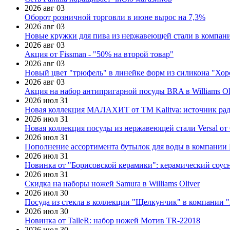
2026 авг 03
Оборот розничной торговли в июне вырос на 7,3%
2026 авг 03
Новые кружки для пива из нержавеющей стали в компан
2026 авг 03
Акция от Fissman - "50% на второй товар"
2026 авг 03
Новый цвет "трюфель" в линейке форм из силикона "Хор
2026 авг 03
Акция на набор антипригарной посуды BRA в Williams Ol
2026 июл 31
Новая коллекция МАЛАХИТ от ТМ Kalitva: источник радо
2026 июл 31
Новая коллекция посуды из нержавеющей стали Versal от 
2026 июл 31
Пополнение ассортимента бутылок для воды в компании E
2026 июл 31
Новинка от "Борисовской керамики": керамический соус
2026 июл 31
Скидка на наборы ножей Samura в Williams Oliver
2026 июл 30
Посуда из стекла в коллекции "Щелкунчик" в компании 
2026 июл 30
Новинка от TalleR: набор ножей Мотив TR-22018
2026 июл 30