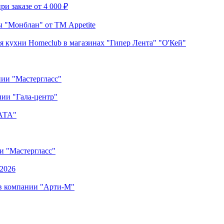
и заказе от 4 000 ₽
 "Монблан" от ТМ Appetite
я кухни Homeclub в магазинах "Гипер Лента" "О'Кей"
нии "Мастергласс"
ии "Гала-центр"
"АТА"
ии "Мастергласс"
.2026
 в компании "Арти-М"