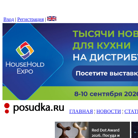
Вход
|
Регистрация
|
ГЛАВНАЯ
¦
НОВОСТИ
¦
СТАТ