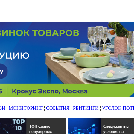
ЬИ
¦
МОНИТОРИНГ
¦
СОБЫТИЯ
¦
РЕЙТИНГИ
¦
УГОЛОК ПОТ