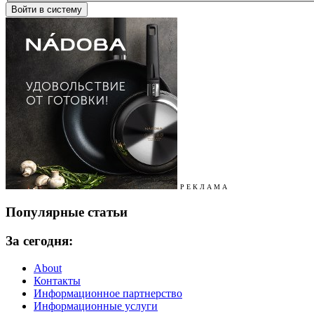
Р Е К Л А М А
Популярные статьи
За сегодня:
About
Контакты
Информационное партнерство
Информационные услуги