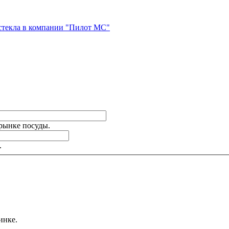
стекла в компании "Пилот МС"
 рынке посуды.
.
инке.