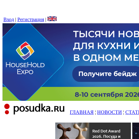
Вход
|
Регистрация
|
ГЛАВНАЯ
¦
НОВОСТИ
¦
СТАТ