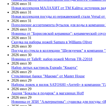
2026 июл 31
Новая коллекция МАЛАХИТ от ТМ Kalitva: источник радо
2026 июл 31
Новая коллекция посуды из нержавеющей стали Versal от 
2026 июл 31
Пополнение ассортимента бутылок для воды в компании E
2026 июл 31
Новинка от "Борисовской керамики": керамический соус
2026 июл 31
Скидка на наборы ножей Samura в Williams Oliver
2026 июл 30
Посуда из стекла в коллекции "Щелкунчик" в компании 
2026 июл 30
Новинка от TalleR: набор ножей Мотив TR-22018
2026 июл 30
Набор литых кастрюль Esprado "Кварта"
2026 июл 29
Стеклянные банки "Маюми" от Master House
2026 июл 29
Наборы ложек и вилок SATOSHI «Антей» в компании "Г
2026 июл 29
Акция "Бокалы в подарок" в магазинах Hoff
2026 июл 29
Новинка от ЗПИ "Альтернатива": сушилка для посуды «
2026 июл 28