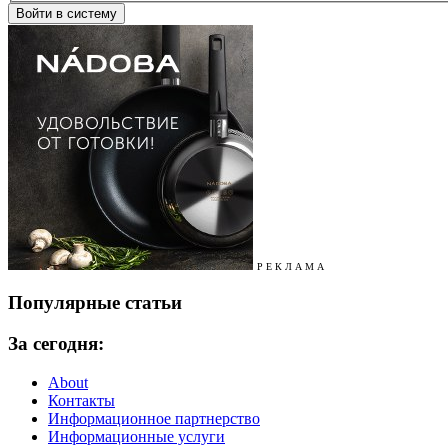
Р Е К Л А М А
Популярные статьи
За сегодня:
About
Контакты
Информационное партнерство
Информационные услуги