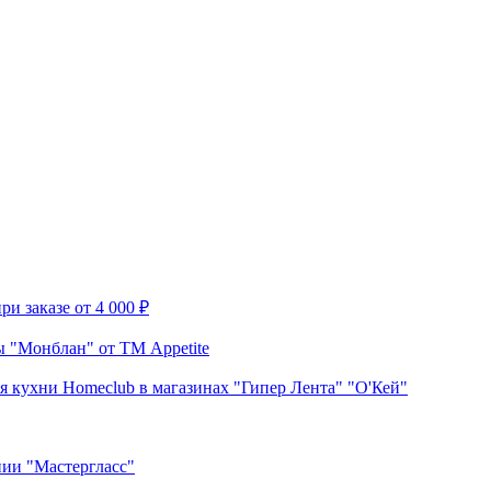
и заказе от 4 000 ₽
 "Монблан" от ТМ Appetite
я кухни Homeclub в магазинах "Гипер Лента" "О'Кей"
нии "Мастергласс"