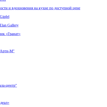
сти и вдохновения на кухне по доступной цене
Gipfel
lan Gallery
ник «Гранат»
"Арти-М"
ала-центр"
Идеал»