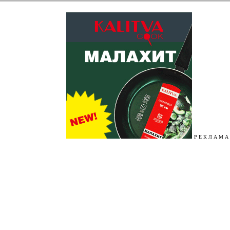
Р Е К Л А М А