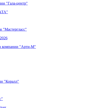
ии "Гала-центр"
"АТА"
ии "Мастергласс"
.2026
 в компании "Арти-М"
ии "Коралл"
с"
iver