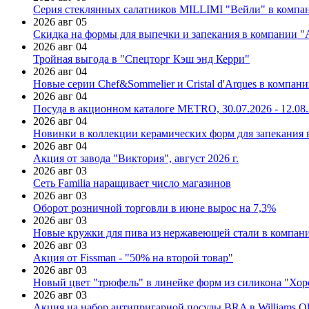
Серия стеклянных салатников MILLIMI "Вейли" в компан
2026 авг 05
Скидка на формы для выпечки и запекания в компании 
2026 авг 04
Тройная выгода в "Спецторг Кэш энд Керри"
2026 авг 04
Новые серии Chef&Sommelier и Cristal d'Arques в компан
2026 авг 04
Посуда в акционном каталоге METRO, 30.07.2026 - 12.08
2026 авг 04
Новинки в коллекции керамических форм для запекания
2026 авг 04
Акция от завода "Виктория", август 2026 г.
2026 авг 03
Сеть Familia наращивает число магазинов
2026 авг 03
Оборот розничной торговли в июне вырос на 7,3%
2026 авг 03
Новые кружки для пива из нержавеющей стали в компан
2026 авг 03
Акция от Fissman - "50% на второй товар"
2026 авг 03
Новый цвет "трюфель" в линейке форм из силикона "Хор
2026 авг 03
Акция на набор антипригарной посуды BRA в Williams Ol